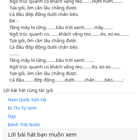
Ngõ trúc quanh co khách vắng teo........Hựm hừm........
Tựa gối, ôm cần lâu chẳng được.
Cá đâu đớp động dưới chân bèo.
ĐK :
Tầng mây lơ lửng........bầu trời xanh........mây........
Ngõ trúc quanh co........khách vắng teo........éo, eo eo........
Tựa gối, ôm cần lâu chẳng được.
Cá đâu đớp động dưới chân bèo.
........
Tầng mây lơ lửng........bầu trời xanh........
Ngõ trúc quanh co khách vắng teo........éo, eo eo........
Tựa gối, ôm cần lâu chẳng được.
Cá đâu........đớp động........dưới........chân........bèo........;
Lời bài hát cùng tác giả
Nam Quốc Sơn Hà
Đi Thi Tự Vịnh
Dạy
Bánh Trôi Nước
Lời bài hát bạn muốn xem