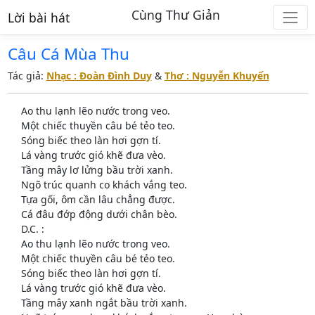
Cùng Thư Giản
Lời bài hát
Câu Cá Mùa Thu
Tác giả:
Nhạc : Đoàn Đình Duy
&
Thơ : Nguyễn Khuyến
Ao thu lạnh lẽo nước trong veo.
Một chiếc thuyền câu bé tẻo teo.
Sóng biếc theo làn hơi gợn tí.
Lá vàng trước gió khẽ đưa vèo.
Tầng mây lơ lửng bầu trời xanh.
Ngõ trúc quanh co khách vắng teo.
Tựa gối, ôm cần lâu chẳng được.
Cá đâu đớp động dưới chân bèo.
D.C. :
Ao thu lạnh lẽo nước trong veo.
Một chiếc thuyền câu bé tẻo teo.
Sóng biếc theo làn hơi gợn tí.
Lá vàng trước gió khẽ đưa vèo.
Tầng mây xanh ngắt bầu trời xanh.