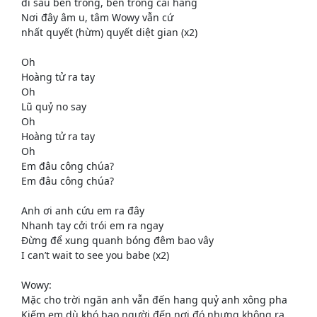
đi sâu bên trong, bên trong cái hang
Nơi đây âm u, tâm Wowy vẫn cứ
nhất quyết (hừm) quyết diệt gian (x2)
Oh
Hoàng tử ra tay
Oh
Lũ quỷ no say
Oh
Hoàng tử ra tay
Oh
Em đâu công chúa?
Em đâu công chúa?
Anh ơi anh cứu em ra đây
Nhanh tay cởi trói em ra ngay
Đừng để xung quanh bóng đêm bao vây
I can’t wait to see you babe (x2)
Wowy:
Mặc cho trời ngăn anh vẫn đến hang quỷ anh xông pha
Kiếm em dù khó bao người đến nơi đó nhưng không ra