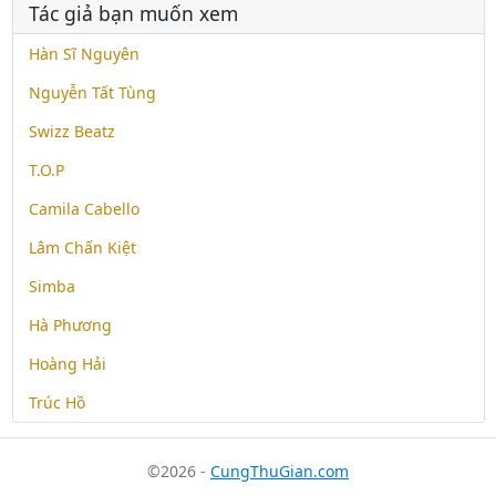
Tác giả bạn muốn xem
Hàn Sĩ Nguyên
Nguyễn Tất Tùng
Swizz Beatz
T.O.P
Camila Cabello
Lâm Chấn Kiệt
Simba
Hà Phương
Hoàng Hải
Trúc Hồ
©2026 -
CungThuGian.com