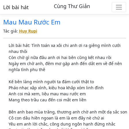
Cùng Thư Giản
Lời bài hát
Mau Mau Rước Em
Tác giả:
Huy Rupi
Lời bài hát: Tình toán xa xôi chi anh ơi ra giêng mình cưới
nhau thôi
Còn chờ gì nữa đâu anh ơi hai bên cũng kết nhau rồi
Ngày em chờ anh, đêm mơ gặp anh đến dắt em về để nên
nghĩa tình phu thê
Kế bên làng mình người ta đám cưới thật to
Pháo nhạc xập xình, kiệu hoa khắp xóm linh đình
Anh coi mà xem, liệu mau mau rước em
Mang theo trầu cau đến coi mắt em liền
Bên anh bao mùa trăng, thương anh chờ anh một dạ sắc son
Cô con dâu hiền ngoan là em là em đây nè chứ ai
Yêu em anh lời chắc, công dung ngôn hạnh đừng nhắc