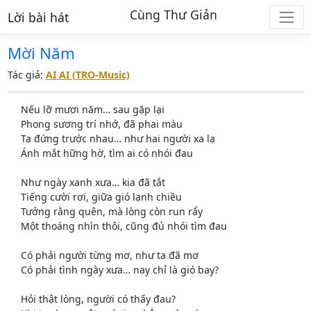
Cùng Thư Giản
Lời bài hát
Mời Năm
Tác giả:
AI AI (TRO-Music)
Nếu lỡ mươi năm… sau gặp lại
Phong sương trí nhớ, đã phai màu
Ta đứng trước nhau… như hai người xa lạ
Ánh mắt hững hờ, tìm ai có nhói đau
Như ngày xanh xưa… kia đã tắt
Tiếng cười rơi, giữa gió lạnh chiều
Tưởng rằng quên, mà lòng còn run rẩy
Một thoáng nhìn thôi, cũng đủ nhói tìm đau
Có phải người từng mơ, như ta đã mơ
Có phải tình ngày xưa… nay chỉ là gió bay?
Hỏi thật lòng, người có thấy đau?