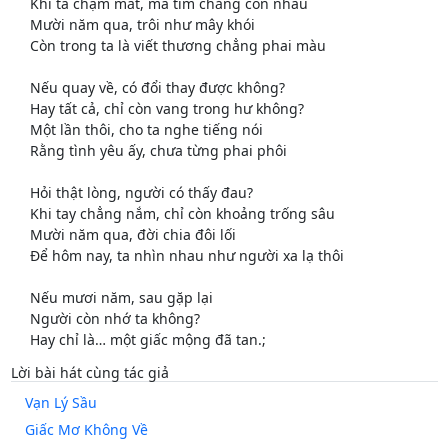
Khi ta chạm mắt, mà tim chẳng còn nhau
Mười năm qua, trôi như mây khói
Còn trong ta là viết thương chẳng phai màu
Nếu quay về, có đổi thay được không?
Hay tất cả, chỉ còn vang trong hư không?
Một lần thôi, cho ta nghe tiếng nói
Rằng tình yêu ấy, chưa từng phai phôi
Hỏi thật lòng, người có thấy đau?
Khi tay chẳng nắm, chỉ còn khoảng trống sâu
Mười năm qua, đời chia đôi lối
Để hôm nay, ta nhìn nhau như người xa lạ thôi
Nếu mươi năm, sau gặp lại
Người còn nhớ ta không?
Hay chỉ là… một giấc mộng đã tan.;
Lời bài hát cùng tác giả
Vạn Lý Sầu
Giấc Mơ Không Về