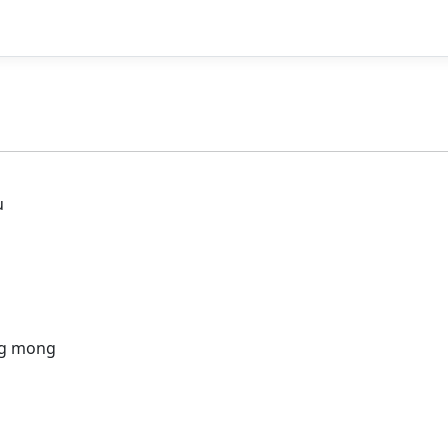
u
ng mong