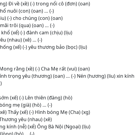
g) Đi về (xề) (-) trong nổi cô (đơn) (oan)
hổ nuôi (con) (oan) … (-)
liu) (-) cho chúng (con) (oan)
mãi trôi (qua) (oan) … (-)
 khổ (xể) (-) đành cam (chịu) (lịu)
êu (nhau) (xê) … (-)
 thống (xế) (-) yêu thương bảo (bọc) (lịu)
Mong rằng (xề) (-) Cha Mẹ rất (vui) (oan)
 kính trọng yêu (thương) (oan) … (-) Nén (hương) (liu) xin kín
)
sớm (xế) (-) Lên thiên (đàng) (hò)
 bóng mẹ (già) (hò) … (-)
xê) Thấy (xế) (-) Hình bóng Mẹ (Cha) (xg)
) Thương yêu (nhau) (xê)
ng kính (nễ) (xể) Ông Bà Nội (Ngoại) (lịu)
 (lòng) (hò) … (-)