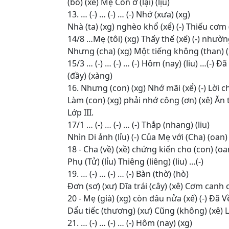
(bỏ) (xể) Mẹ Con ở (lại) (lịu)
13. … (-) … (-) … (-) Nhớ (xưa) (xg)
Nhà (ta) (xg) nghèo khổ (xể) (-) Thiếu cơm (
14/8 …Mẹ (tôi) (xg) Thấy thế (xế) (-) nhườn
Nhưng (cha) (xg) Một tiếng không (than) (xê
15/3 … (-) … (-) … (-) Hôm (nay) (liu) …(-
(đầy) (xàng)
16. Nhưng (con) (xg) Nhớ mãi (xể) (-) Lời c
Làm (con) (xg) phải nhớ công (ơn) (xê) Ăn t
Lớp III.
17/1 … (-) … (-) … (-) Thắp (nhang) (liu)
Nhìn Di ảnh (lỉu) (-) Của Mẹ với (Cha) (oan
18 - Cha (về) (xề) chứng kiến cho (con) (oa
Phụ (Tử) (lỉu) Thiêng (liêng) (liu) …(-)
19. … (-) … (-) … (-) Bàn (thờ) (hò)
Đơn (sơ) (xư) Dĩa trái (cây) (xê) Cơm canh c
20 - Mẹ (già) (xg) còn đâu nửa (xế) (-) Đã V
Dẩu tiếc (thương) (xư) Cũng (không) (xê) L
21. … (-) … (-) … (-) Hôm (nay) (xg)