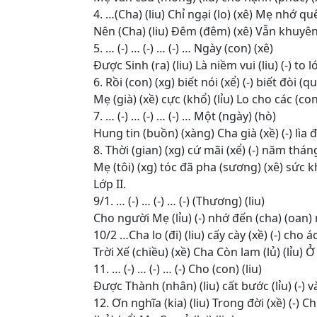
4. …(Cha) (liu) Chỉ ngại (lo) (xê) Mẹ nhớ quê
Nên (Cha) (liu) Đêm (đêm) (xê) Vẫn khuyên (x
5. … (-) … (-) … (-) … Ngày (con) (xê)
Được Sinh (ra) (liu) Là niềm vui (liu) (-) to lớ
6. Rồi (con) (xg) biết nói (xể) (-) biết đòi (q
Mẹ (già) (xề) cực (khổ) (lỉu) Lo cho các (con)
7. … (-) … (-) … (-) … Một (ngày) (hò)
Hung tin (buồn) (xàng) Cha già (xề) (-) lìa đ
8. Thời (gian) (xg) cứ mãi (xể) (-) năm tháng
Mẹ (tôi) (xg) tóc đã pha (sương) (xê) sức k
Lớp II.
9/1. … (-) … (-) … (-) (Thương) (liu)
Cho người Mẹ (lỉu) (-) nhớ đến (cha) (oan) m
10/2 …Cha lo (đi) (liu) cấy cày (xề) (-) cho
Trời Xế (chiều) (xề) Cha Còn lam (lủ) (lỉu) Ở
11. … (-) … (-) … (-) Cho (con) (liu)
Được Thành (nhân) (liu) cất bước (lỉu) (-) v
12. Ơn nghĩa (kia) (liu) Trong đời (xề) (-) C