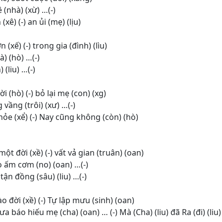
 (nhà) (xừ) …(-)
ê) (-) an ủi (mẹ) (lịu)
n (xế) (-) trong gia (đình) (lìu)
uà) (hò) …(-)
 (liu) …(-)
ời (hò) (-) bỏ lại mẹ (con) (xg)
 vầng (trôi) (xư) …(-)
hỏe (xể) (-) Nay cũng không (còn) (hò)
ột đời (xề) (-) vất vả gian (truân) (oan)
 áo ấm cơm (no) (oan) …(-)
 tận đồng (sâu) (liu) …(-)
ào đời (xề) (-) Tự lập mưu (sinh) (oan)
hưa báo hiếu mẹ (cha) (oan) … (-) Mà (Cha) (liu) đã Ra (đi) (li