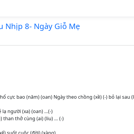
u Nhịp 8- Ngày Giỗ Mẹ
-) Khổ cực bao (năm) (oan) Ngày theo chồng (xề) (-) bỏ lại sau 
ẻ lạ người (xa) (oan) …(-)
than thở cùng (ai) (liu) … (-)
ế) suốt cuộc (đời) (xàng)