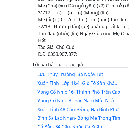
Mẹ (Cha) (xư) Đã ngủ (yên) (xê) Con trẻ (xể)
31/17. … (-) … (-) … (-) (Mong) (liu)
Mẹ (lỉu) (-) Chứng cho (con) (oan) Tấm lòng
32/18 - Hương (tàn) (xề) phảng phất khói (b
Tim đau (nhói) (lỉu) Ngày Giỗ cúng Mẹ (Cha) 
Hết
Tác Giả- Chú Cuội
D.Đ. 0358.907.877;
Lời bài hát cùng tác giả
Lưu Thủy Trường- Ba Ngày Tết
Xuân Tình- Lớp 1&4- Giỗ Tổ Sân Khấu
Vọng Cổ Nhịp 16- Thành Phố Trên Cao
Vọng Cổ Nhịp 8 : Bắc Nam Một Nhà
Xuân Tình 48 Câu- Đồng Nai Bình Phước Vươn Mình
Bình Sa Lạc Nhạn- Bóng Mẹ Trong Tim
Cổ Bản- 34 Câu- Khúc Ca Xuân