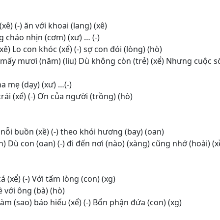
xê) (-) ăn với khoai (lang) (xê)
g cháo nhịn (cơm) (xư) … (-)
) Lo con khóc (xể) (-) sợ con đói (lòng) (hò)
) Đã mấy mươi (năm) (liu) Dù không còn (trẻ) (xể) Nhưng cuộc 
ha mẹ (dạy) (xư) …(-)
rái (xể) (-) Ơn của người (trồng) (hò)
) nỗi buồn (xề) (-) theo khói hương (bay) (oan)
n) Dù con (oan) (-) đi đến nơi (nào) (xàng) cũng nhớ (hoài) (x
á (xể) (-) Với tấm lòng (con) (xg)
ề với ông (bà) (hò)
àm (sao) báo hiếu (xể) (-) Bổn phận đứa (con) (xg)