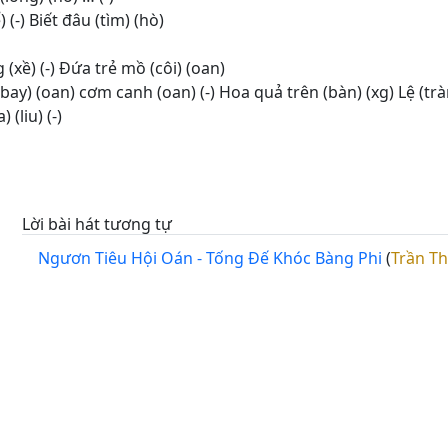
 (-) Biết đâu (tìm) (hò)
 (xề) (-) Đứa trẻ mồ (côi) (oan)
ay) (oan) cơm canh (oan) (-) Hoa quả trên (bàn) (xg) Lệ (tràn
(liu) (-)
Lời bài hát tương tự
Ngươn Tiêu Hội Oán - Tống Đế Khóc Bàng Phi
(
Trần Thiên H