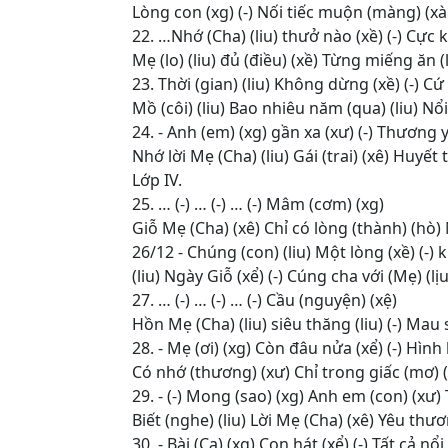
Lòng con (xg) (-) Nối tiếc muộn (màng) (xàn
22. …Nhớ (Cha) (liu) thưở nào (xề) (-) Cực k
Mẹ (lo) (liu) đủ (điều) (xề) Từng miếng ăn (
23. Thời (gian) (liu) Không dừng (xề) (-) Cứ 
Mồ (côi) (liu) Bao nhiêu năm (qua) (liu) Nổi
24. - Anh (em) (xg) gần xa (xư) (-) Thương y
Nhớ lời Mẹ (Cha) (liu) Gái (trai) (xê) Huyết
Lớp IV.
25. … (-) … (-) … (-) Mâm (cơm) (xg)
Giỗ Mẹ (Cha) (xê) Chỉ có lòng (thành) (hò) 
26/12 - Chúng (con) (liu) Một lòng (xề) (-)
(liu) Ngày Giỗ (xể) (-) Cúng cha với (Mẹ) (lịu
27. … (-) … (-) … (-) Cầu (nguyện) (xệ)
Hồn Mẹ (Cha) (liu) siêu thăng (liu) (-) Mau 
28. - Mẹ (ơi) (xg) Còn đâu nửa (xể) (-) Hình
Có nhớ (thương) (xư) Chỉ trong giấc (mơ) (
29. - (-) Mong (sao) (xg) Anh em (con) (xư
Biết (nghe) (liu) Lời Mẹ (Cha) (xê) Yêu thươ
30. - Bài (Ca) (xg) Con hát (xể) (-) Tất cả nổi