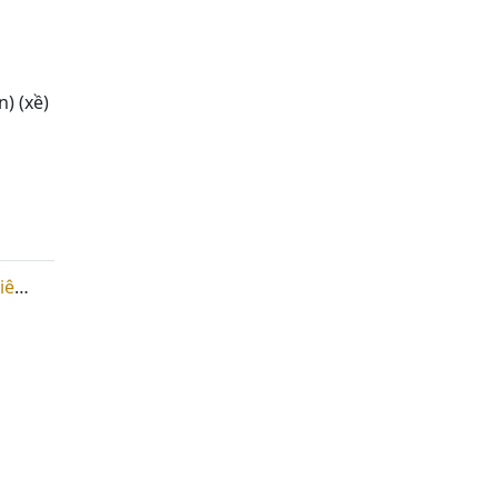
) (xề)
ùng
)