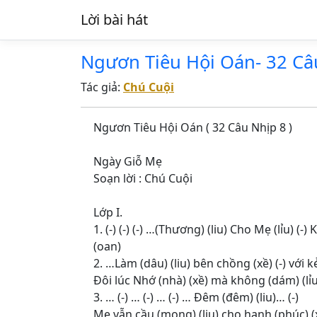
Lời bài hát
Ngươn Tiêu Hội Oán- 32 Câ
Tác giả:
Chú Cuội
Ngươn Tiêu Hội Oán ( 32 Câu Nhịp 8 )
Ngày Giỗ Mẹ
Soạn lời : Chú Cuội
Lớp I.
1. (-) (-) (-) …(Thương) (liu) Cho Mẹ (lỉu) (
(oan)
2. …Làm (dâu) (liu) bên chồng (xề) (-) với k
Đôi lúc Nhớ (nhà) (xề) mà không (dám) (lỉu) 
3. … (-) … (-) … (-) … Đêm (đêm) (liu)… (-)
Mẹ vẫn cầu (mong) (liu) cho hạnh (phúc) (x