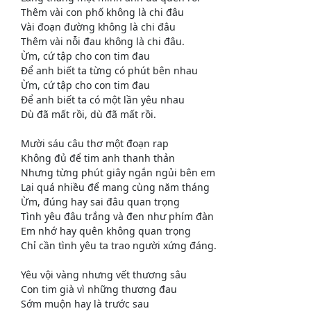
Thêm vài con phố không là chi đâu
Vài đoạn đường không là chi đâu
Thêm vài nỗi đau không là chi đâu.
Ừm, cứ tập cho con tim đau
Để anh biết ta từng có phút bên nhau
Ừm, cứ tập cho con tim đau
Để anh biết ta có một lần yêu nhau
Dù đã mất rồi, dù đã mất rồi.
Mười sáu câu thơ một đoạn rap
Không đủ để tim anh thanh thản
Nhưng từng phút giây ngắn ngủi bên em
Lại quá nhiều để mang cùng năm tháng
Ừm, đúng hay sai đâu quan trọng
Tình yêu đâu trắng và đen như phím đàn
Em nhớ hay quên không quan trọng
Chỉ cần tình yêu ta trao người xứng đáng.
Yêu vội vàng nhưng vết thương sâu
Con tim già vì những thương đau
Sớm muộn hay là trước sau