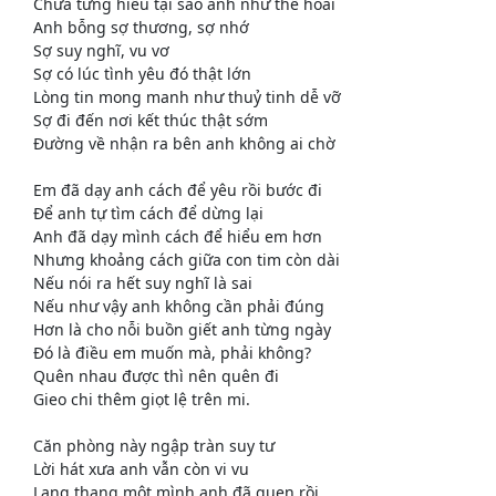
Chưa từng hiểu tại sao anh như thế hoài
Anh bỗng sợ thương, sợ nhớ
Sợ suy nghĩ, vu vơ
Sợ có lúc tình yêu đó thật lớn
Lòng tin mong manh như thuỷ tinh dễ vỡ
Sợ đi đến nơi kết thúc thật sớm
Đường về nhận ra bên anh không ai chờ
Em đã dạy anh cách để yêu rồi bước đi
Để anh tự tìm cách để dừng lại
Anh đã dạy mình cách để hiểu em hơn
Nhưng khoảng cách giữa con tim còn dài
Nếu nói ra hết suy nghĩ là sai
Nếu như vậy anh không cần phải đúng
Hơn là cho nỗi buồn giết anh từng ngày
Đó là điều em muốn mà, phải không?
Quên nhau được thì nên quên đi
Gieo chi thêm giọt lệ trên mi.
Căn phòng này ngập tràn suy tư
Lời hát xưa anh vẫn còn vi vu
Lang thang một mình anh đã quen rồi