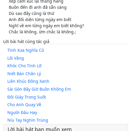
Xếp cảm xúc lại thẳng hàng
Buồn đến đi anh đã sẵn sàng
Dù sao đây cũng là thứ
Anh đối diện từng ngày em biết
Nghĩ về em từng ngày em biết không?
Chắc là không, ừm chắc là không.;
Lời bài hát cùng tác giả
Tình Xưa Nghĩa Cũ
Lối Vắng
Khóc Cho Tình Lỡ
Niết Bàn Chân Lý
Liên Khúc Đồng Xanh
Sài Gòn Bây Giờ Buồn Không Em
Đôi Giày Trong Suốt
Cho Anh Quay Về
Người Đâu Hay
Níu Tay Nghìn Trùng
Lời bài hát bạn muốn xem