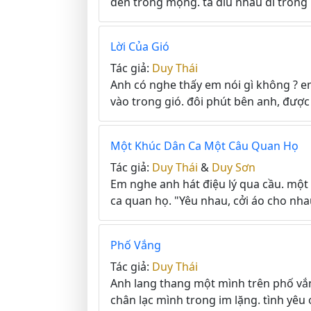
đến trong mộng. ta dìu nhau đi trong 
Lời Của Gió
Tác giả:
Duy Thái
Anh có nghe thấy em nói gì không ? e
vào trong gió. đôi phút bên anh, được 
Một Khúc Dân Ca Một Câu Quan Họ
Tác giả:
Duy Thái
&
Duy Sơn
Em nghe anh hát điệu lý qua cầu. một
ca quan họ. "Yêu nhau, cởi áo cho nhau
Phố Vắng
Tác giả:
Duy Thái
Anh lang thang một mình trên phố vắ
chân lạc mình trong im lặng. tình yêu ơ