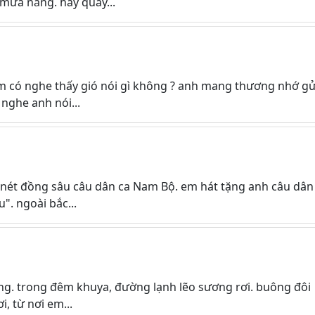
mưa nắng. hãy quay...
m có nghe thấy gió nói gì không ? anh mang thương nhớ gử
nghe anh nói...
 nét đồng sâu câu dân ca Nam Bộ. em hát tặng anh câu dân
". ngoài bắc...
ng. trong đêm khuya, đường lạnh lẽo sương rơi. buông đôi
i, từ nơi em...