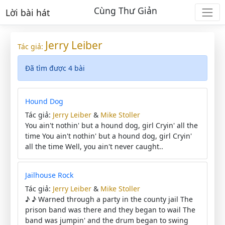
Cùng Thư Giản
Lời bài hát
Jerry Leiber
Tác giả:
Đã tìm được 4 bài
Hound Dog
Tác giả:
Jerry Leiber
&
Mike Stoller
You ain't nothin' but a hound dog, girl Cryin' all the
time You ain't nothin' but a hound dog, girl Cryin'
all the time Well, you ain't never caught..
Jailhouse Rock
Tác giả:
Jerry Leiber
&
Mike Stoller
♪ ♪ Warned through a party in the county jail The
prison band was there and they began to wail The
band was jumpin' and the drum began to swing