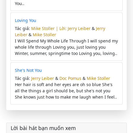
You..
Loving You
Tác giả:
Mike Stoller | Lời: Jerry Leiber
&
Jerry
Leiber
&
Mike Stoller
I Will Spend My Whole Life Through I will spend my
whole life through Loving you, just loving you
Winter, summer, springtime too Loving you, loving..
She's Not You
Tác giả:
Jerry Leiber
&
Doc Pomus
&
Mike Stoller
Her hair is soft and her eyes are oh so blue She's
all the things a girl should be, but she's not you
She knows just how to make me laugh when I feel..
Lời bài hát bạn muốn xem