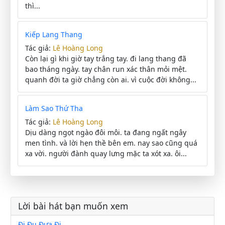
thì...
Kiếp Lang Thang
Tác giả:
Lê Hoàng Long
Còn lại gì khi giờ tay trắng tay. đi lang thang đã
bao tháng ngày. tay chân run xác thân mỏi mệt.
quanh đời ta giờ chẳng còn ai. vì cuộc đời không...
Làm Sao Thứ Tha
Tác giả:
Lê Hoàng Long
Dịu dàng ngọt ngào đôi môi. ta đang ngất ngây
men tình. và lời hẹn thề bên em. nay sao cũng quá
xa vời. người đành quay lưng mặc ta xót xa. ôi...
Lời bài hát bạn muốn xem
Đi Đu Đưa Đi