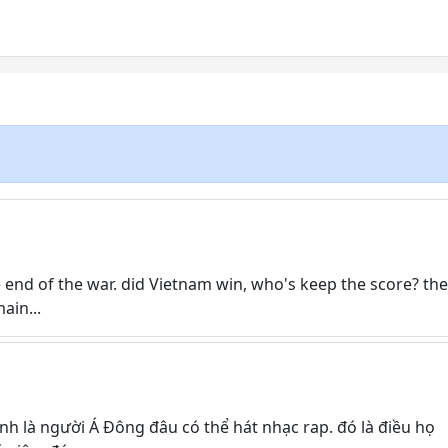
he end of the war. did Vietnam win, who's keep the score? the
ain...
anh là người Á Đông đâu có thể hát nhạc rap. đó là điều họ