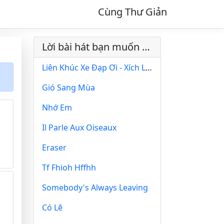
Cùng Thư Giản
Lời bài hát bạn muốn xem
Liên Khúc Xe Đạp Ơi - Xích Lô - Taxi
Gió Sang Mùa
Nhớ Em
Il Parle Aux Oiseaux
Eraser
Tf Fhioh Hffhh
Somebody's Always Leaving
Có Lẽ