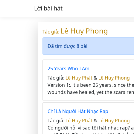
Lời bài hát
Lê Huy Phong
Tác giả:
Đã tìm được 8 bài
25 Years Who I Am
Tác giả:
Lê Huy Phát
&
Lê Huy Phong
Version 1:. it's been 25 years, since t
wounds have healed, yet the scars rem
Chỉ Là Người Hát Nhạc Rap
Tác giả:
Lê Huy Phát
&
Lê Huy Phong
Có người hỏi vì sao tôi hát nhạc rap? 