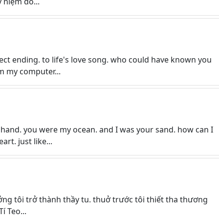
ý niệm đó...
ect ending. to life's love song. who could have known you
om my computer...
 hand. you were my ocean. and I was your sand. how can I
rt. just like...
ưởng tôi trở thành thầy tu. thuở trước tôi thiết tha thương
í Teo...