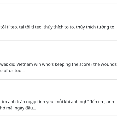
tôi tí teo. tại tôi tí teo. thúy thích to to. thúy thích tướng to.
he war. did Vietnam win who's keeping the score? the wounds
 of us too...
tim anh tràn ngập tình yêu. mỗi khi anh nghĩ đến em, anh
nhớ mãi ngày đầu...