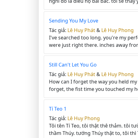
nghĩ đó là điều họ bài bác. tôi sẽ thảy 
Sending You My Love
Tác giả:
Lê Huy Phát
&
Lê Huy Phong
I've searched too long. you're my perf
were just right there. inches away fr
Still Can't Let You Go
Tác giả:
Lê Huy Phát
&
Lê Huy Phong
How can I forget the way you held my
forget, the fist time you touched my hea
Tí Teo 1
Tác giả:
Lê Huy Phong
Tôi tên Tí Teo, tôi thật thê thảm. tôi t
thầm Thúy. tướng Thúy thật to, tôi thì T