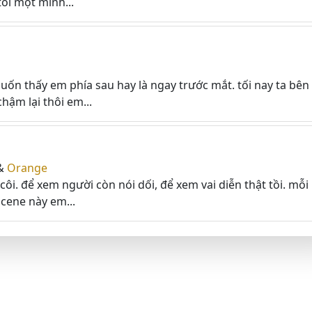
tôi một mình...
n thấy em phía sau hay là ngay trước mắt. tối nay ta bên
chậm lại thôi em...
&
Orange
ôi. để xem người còn nói dối, để xem vai diễn thật tồi. mỗi
scene này em...