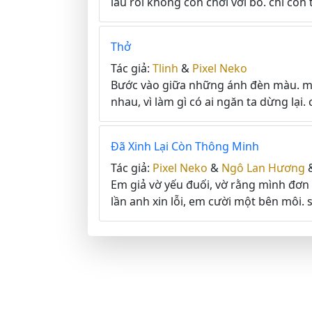
lâu rồi không còn chơi với bố. chỉ còn 
Thở
Tác giả:
Tlinh
&
Pixel Neko
Bước vào giữa những ánh đèn màu. muố
nhau, vì làm gì có ai ngăn ta dừng lại. 
Đã Xinh Lại Còn Thông Minh
Tác giả:
Pixel Neko
&
Ngô Lan Hương
Em giả vờ yếu đuối, vờ rằng mình đơn c
lần anh xin lỗi, em cười một bên môi. 