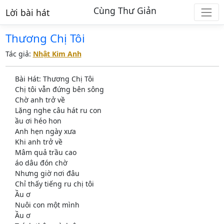
Cùng Thư Giản
Lời bài hát
Thương Chị Tôi
Tác giả:
Nhật Kim Anh
Bài Hát: Thương Chị Tôi
Chị tôi vẫn đứng bên sông
Chờ anh trở về
Lặng nghe câu hát ru con
ầu ơi héo hon
Anh hẹn ngày xưa
Khi anh trở về
Mâm quả trầu cao
áo dâu đón chờ
Nhưng giờ nơi đâu
Chỉ thấy tiếng ru chị tôi
Ầu ơ
Nuôi con một mình
Ầu ơ