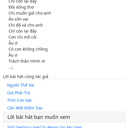
Chỉ còn lại đây
Đôi dòng thơ
Chị muốn gửi cho anh
Áo sờn vai
Chị đã vá cho anh
Chỉ còn lại đây
Con chị mồ côi
Ầu ơ
Có con không chồng
Ầu ơ
Trách thân mình ơi
...;
Lời bài hát cùng tác giả
Người Thế Vai
Giá Phải Trả
Tình Con Gái
Cần Một Điểm Tựa
Lời bài hát bạn muốn xem
Still Getting Used To Being On My Own