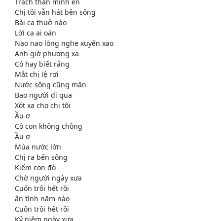
Trách thân mình ên
Chị tôi vẫn hát bên sông
Bài ca thuở nào
Lời ca ai oán
Nao nao lòng nghe xuyến xao
Anh giờ phương xa
Có hay biết rằng
Mắt chị lệ rơi
Nước sông cũng mặn
Bao người đi qua
Xót xa cho chị tôi
Ầu ơ
Có con không chồng
Ầu ơ
Mùa nước lớn
Chị ra bến sông
Kiếm con đò
Chờ người ngày xưa
Cuốn trôi hết rồi
ân tình năm nào
Cuốn trôi hết rồi
Kỷ niệm ngày xưa