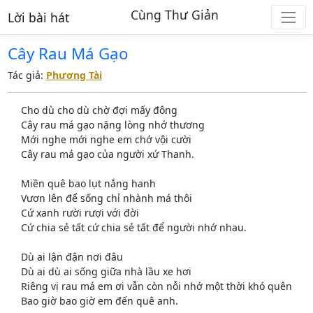
Cùng Thư Giản
Lời bài hát
Cây Rau Má Gạo
Tác giả:
Phương Tài
Cho dù cho dù chờ đợi mấy đông
Cây rau má gạo nặng lòng nhớ thương
Mới nghe mới nghe em chớ vội cười
Cây rau má gạo của người xứ Thanh.
Miền quê bao lụt nắng hanh
Vươn lên để sống chỉ nhành má thôi
Cứ xanh rười rượi với đời
Cứ chia sẻ tất cứ chia sẻ tất để người nhớ nhau.
Dù ai lận đận nơi đâu
Dù ai dù ai sống giữa nhà lầu xe hơi
Riêng vị rau má em ơi vẫn còn nỗi nhớ một thời khó quên
Bao giờ bao giờ em đến quê anh.