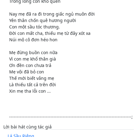
Trong lòng con khó quên
Nay mẹ đã ra đi trong giấc ngủ muôn đời
Yên thân chốn quê hương người
Con một sầu tóc thương.
Đời con mất cha, thiếu mẹ từ đây xót xa
Núi mộ cô đơn héo hon
Mẹ đừng buồn con nữa
Vì con mẹ khổ thân già
Ơn đền con chưa trả
Mẹ vội đã bỏ con
Thế mới biết vắng mẹ
Là thiếu tất cả trên đời
Xin mẹ tha lỗi con ...
--------------------------------------------------------------------------------;
Lời bài hát cùng tác giả
Lá Sầu Riêng