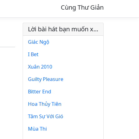
Cùng Thư Giản
Lời bài hát bạn muốn xem
Giác Ngộ
I Bet
Xuân 2010
Guilty Pleasure
Bitter End
Hoa Thủy Tiên
Tâm Sự Với Gió
Mùa Thi