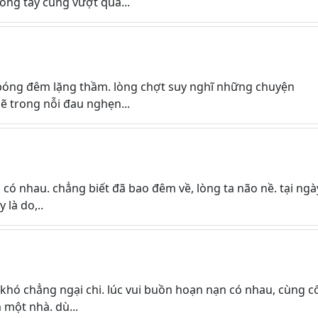
ong tay cùng vượt qua...
bóng đêm lặng thầm. lòng chợt suy nghĩ những chuyện
lẽ trong nỗi đau nghẹn...
 có nhau. chẳng biết đã bao đêm về, lòng ta não nề. tại ngà
 là do,..
khó chẳng ngại chi. lúc vui buồn hoạn nạn có nhau, cùng c
 một nhà. dù...