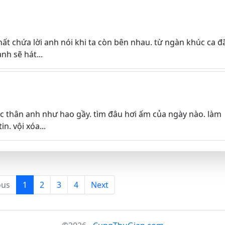
hất chứa lời anh nói khi ta còn bên nhau. từ ngàn khúc ca đ
nh sẽ hát...
xác thân anh như hao gầy. tìm đâu hơi ấm của ngày nào. làm
n. vội xóa...
ous
1
2
3
4
Next