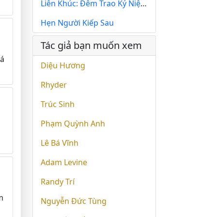
Liên Khúc: Đêm Trao Kỷ Niệm; Kỷ Niệm; Lòng Mẹ
Hẹn Người Kiếp Sau
Tác giả bạn muốn xem
uá
Diệu Hương
Rhyder
Trúc Sinh
Phạm Quỳnh Anh
Lê Bá Vĩnh
Adam Levine
Randy Trí
m
Nguyễn Đức Tùng