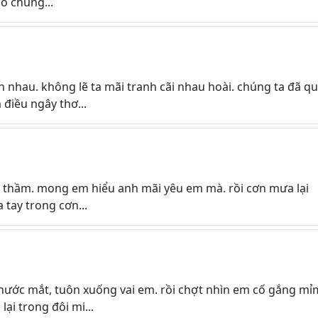
có chung...
 nhau. không lẽ ta mãi tranh cãi nhau hoài. chúng ta đã q
 điều ngây thơ...
c thầm. mong em hiểu anh mãi yêu em mà. rồi cơn mưa lại
 tay trong cơn...
t nước mắt, tuôn xuống vai em. rồi chợt nhìn em cố gắng mỉ
ại trong đôi mi...