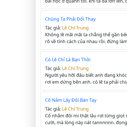
bài học ở quanh tôi. khi ta đã lớn lên, 
Chúng Ta Phải Đổi Thay
Tác giả:
Lê Chí Trung
Không lẽ mãi mãi ta chẵng thể gần bên
rõ về tính cách của nhau rồi. đừng làm
Có Lẽ Chỉ Là Bạn Thôi
Tác giả:
Lê Chí Trung
Người yêu hỡi đâu biết anh đang khó
rơi em dứng bên anh. có lẽ ta phải chia
Cố Nắm Lấy Đôi Bàn Tay
Tác giả:
Lê Chí Trung
Cố nhắm đôi mi thật lâu rơi từng giọ
cười, mà lòng này nát tannnnnn. đọng l