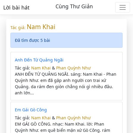
Cùng Thư Giản
Lời bài hát
Nam Khai
Tác giả:
Đã tìm được 5 bài
Anh Đến Từ Quảng Ngãi
Tác giả:
Nam Khai
&
Phan Quỳnh Như
ANH ĐẾN TỪ QUẢNG NGÃI. sáng: Nam Khai - Phan
Quỳnh Như. em đã gặp anh người con trai xứ
Quảng. da rám đen giòn chẳng nói gì nhiều đâu.
anh lớn...
Em Gái Gò Công
Tác giả:
Nam Khai
&
Phan Quỳnh Như
EM GÁI GÒ CÔNG. nhạc: Nam Khai. lời: Phan
Quỳnh Như. em quê biển mặn xứ Gò Công. rám