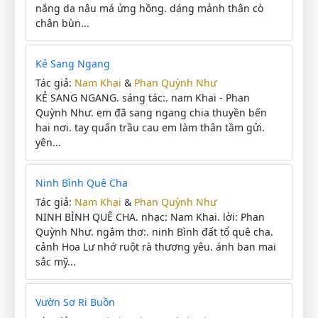
nắng da nâu má ửng hồng. dáng mảnh thân cò
chân bùn...
Kẻ Sang Ngang
Tác giả:
Nam Khai
&
Phan Quỳnh Như
KẺ SANG NGANG. sáng tác:. nam Khai - Phan
Quỳnh Như. em đã sang ngang chia thuyền bến
hai nơi. tay quấn trầu cau em làm thân tầm gửi.
yên...
Ninh Bình Quê Cha
Tác giả:
Nam Khai
&
Phan Quỳnh Như
NINH BÌNH QUÊ CHA. nhạc: Nam Khai. lời: Phan
Quỳnh Như. ngâm thơ:. ninh Bình đất tổ quê cha.
cảnh Hoa Lư nhớ ruột rà thương yêu. ánh ban mai
sắc mỹ...
Vườn Sơ Ri Buồn