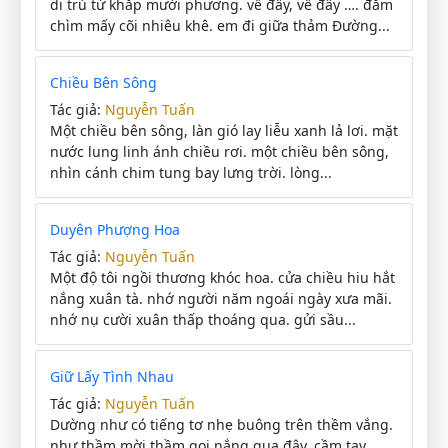
di trú từ khắp mười phương. về đây, về đây …. đắm
chìm mấy cõi nhiêu khê. em đi giữa thảm Đường...
Chiều Bên Sông
Tác giả:
Nguyễn Tuấn
Một chiều bên sông, làn gió lay liễu xanh lả lơi. mặt
nước lung linh ánh chiều rơi. một chiều bên sông,
nhìn cánh chim tung bay lưng trời. lòng...
Duyên Phượng Hoa
Tác giả:
Nguyễn Tuấn
Một độ tôi ngồi thương khóc hoa. cửa chiều hiu hắt
nắng xuân tà. nhớ người năm ngoái ngày xưa mãi.
nhớ nụ cười xuân thấp thoáng qua. gửi sầu...
Giữ Lấy Tình Nhau
Tác giả:
Nguyễn Tuấn
Dường như có tiếng tơ nhẹ buông trên thềm vắng.
như thầm mời thầm gọi nắng qua đây. cầm tay