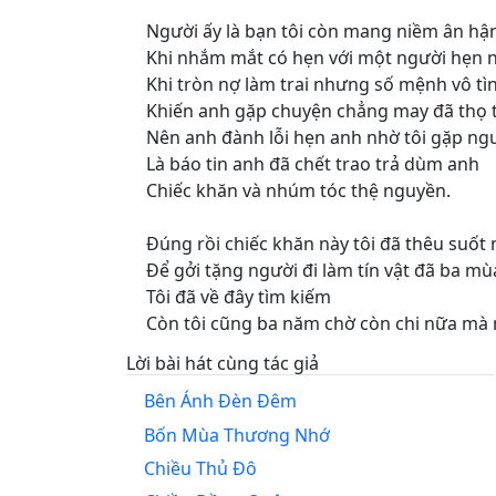
Người ấy là bạn tôi còn mang niềm ân hậ
Khi nhắm mắt có hẹn với một người hẹn n
Khi tròn nợ làm trai nhưng số mệnh vô tì
Khiến anh gặp chuyện chẳng may đã thọ 
Nên anh đành lỗi hẹn anh nhờ tôi gặp ng
Là báo tin anh đã chết trao trả dùm anh
Chiếc khăn và nhúm tóc thệ nguyền.
Đúng rồi chiếc khăn này tôi đã thêu suố
Để gởi tặng người đi làm tín vật đã ba m
Tôi đã về đây tìm kiếm
Còn tôi cũng ba năm chờ còn chi nữa mà
Lời bài hát cùng tác giả
Bên Ánh Đèn Đêm
Bốn Mùa Thương Nhớ
Chiều Thủ Đô