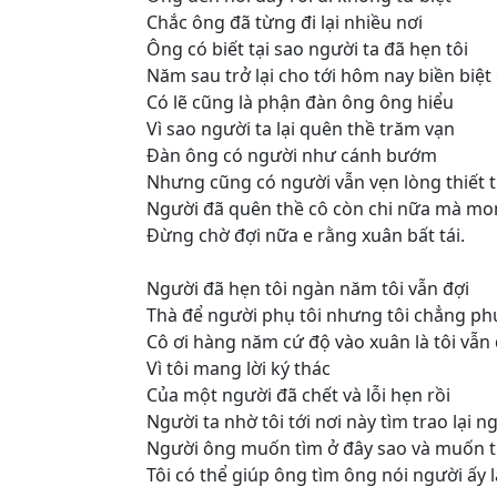
Chắc ông đã từng đi lại nhiều nơi
Ông có biết tại sao người ta đã hẹn tôi
Năm sau trở lại cho tới hôm nay biền biệt
Có lẽ cũng là phận đàn ông ông hiểu
Vì sao người ta lại quên thề trăm vạn
Đàn ông có người như cánh bướm
Nhưng cũng có người vẫn vẹn lòng thiết 
Người đã quên thề cô còn chi nữa mà m
Đừng chờ đợi nữa e rằng xuân bất tái.
Người đã hẹn tôi ngàn năm tôi vẫn đợi
Thà để người phụ tôi nhưng tôi chẳng ph
Cô ơi hàng năm cứ độ vào xuân là tôi vẫn
Vì tôi mang lời ký thác
Của một người đã chết và lỗi hẹn rồi
Người ta nhờ tôi tới nơi này tìm trao lại n
Người ông muốn tìm ở đây sao và muốn tr
Tôi có thể giúp ông tìm ông nói người ấy là