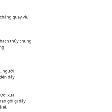
 chẳng quay về.
thạch thủy chung
ong
ụ người
 đến đây
gười xưa.
ao gởi gì đây
 ai.