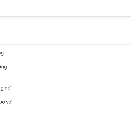
ng
sông
ng dở
 bơ vơ