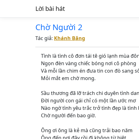
Lời bài hát
Chờ Người 2
Tác giả:
Khánh Băng
Tình là tình cô đơn tái tê gió lạnh mùa đô
Ngọn đèn vàng chiếc bóng nơi cô phòng
Và mỗi lần chim én đưa tin con đò sang 
Mỏi mắt em chờ mong.
Sầu thương đã lỡ trách chi duyên tình da
Đời người con gái chỉ có một lần ước mơ
Nào ngờ tình yêu trắc trở tình đẹp là tình
Chờ người đến bao giờ.
Ông ơi ông là kẻ mà cũng trải bao năm
Ông đến nơi đây rồi đi không từ biệt