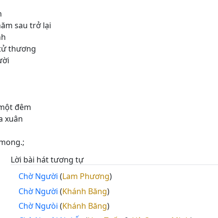
n
ăm sau trở lại
nh
tử thương
ười
t một đêm
ùa xuân
 mong.;
Lời bài hát tương tự
Chờ Người
(
Lam Phương
)
Chờ Người
(
Khánh Băng
)
Chờ Ngưòi
(
Khánh Băng
)